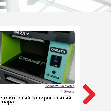
Е
Показать на схеме
1 Этаж
ендинговый копировальный
Зона бан
ппарат
Альфа банк, 
Сбербанк