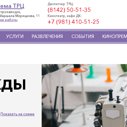
Диспетчер ТРЦ:
хема ТРЦ
(8142) 50-51-35
Петрозаводск,
 Маршала Мерецкова, 11
Кинотеатр, кафе ДК:
им работы
+7 (981) 410-51-25
УСЛУГИ
РАЗВЛЕЧЕНИЯ
СОБЫТИЯ
КИНОПРЕМ
ЖДЫ
Показать на схеме