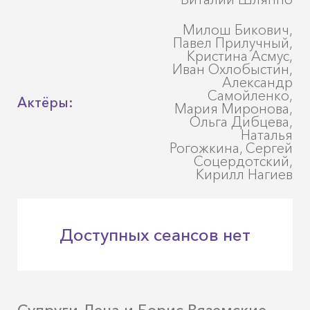
Милош Бикович,
Павел Прилучный,
Кристина Асмус,
Иван Охлобыстин,
Александр
Самойленко,
Актёры:
Мария Миронова,
Ольга Дибцева,
Наталья
Рогожкина, Сергей
Соцердотский,
Кирилл Нагиев
Доступных сеансов нет
Супруги Лена и Борис Вяземские