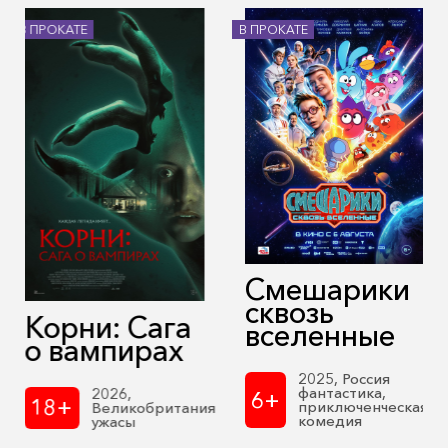
В ПРОКАТЕ
В ПРОКАТЕ
Смешарики
сквозь
Корни: Сага
вселенные
о вампирах
2025, Россия
фантастика,
2026,
6+
18+
приключенческая
Великобритания
комедия
ужасы